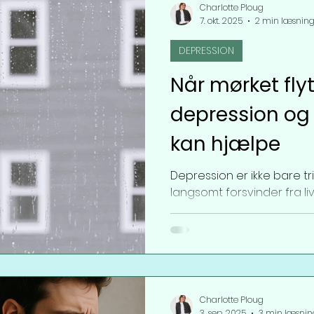
Charlotte Ploug
7. okt. 2025
2 min læsnin
DEPRESSION
Når mørket flyt
depression og
kan hjælpe
Depression er ikke bare t
langsomt forsvinder fra li
noget, føles tomme....
Charlotte Ploug
3. sep. 2025
3 min læsnin