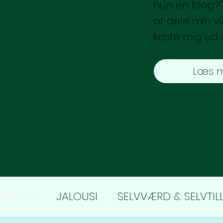
hun en blog?" 
at dele min vi
kaste mig ud i
Læs m
STRESS
JALOUSI
SELVVÆRD & SELVTIL