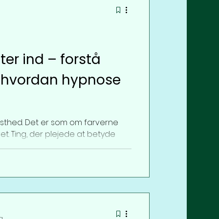
g
ter ind – forstå
 hvordan hypnose
risthed. Det er som om farverne
vet. Ting, der plejede at betyde
g