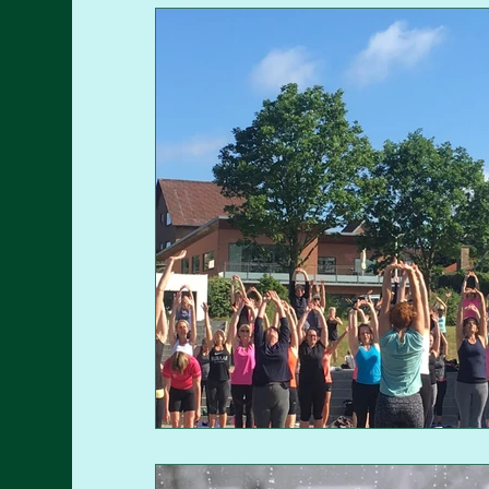
VÆGTTAB (Wegovy & Ozempic)