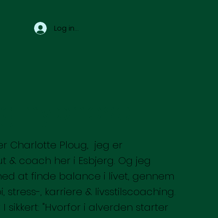
Log ind
og hypnose
er Charlotte Ploug, jeg er
 & coach her i Esbjerg. Og jeg
ed at finde balance i livet, gennem
 stress-, karriere & livsstilscoaching.
 sikkert: "Hvorfor i alverden starter