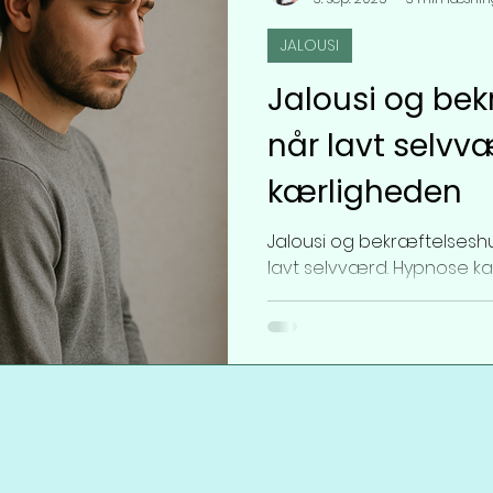
JALOUSI
Jalousi og be
når lavt selvv
kærligheden
Jalousi og bekræftelsesh
lavt selvværd. Hypnose kan
styrke i kærligheden.