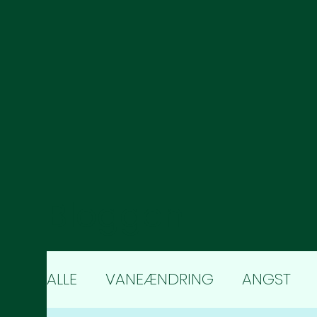
Bloggen
ALLE
VANEÆNDRING
ANGST