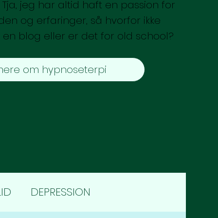
Tja, jeg har altid haft en passion for
den og erfaringer, så hvorfor ikke
 en blog eller er det for old school?​​
ere om hypnoseterpi
LID
DEPRESSION