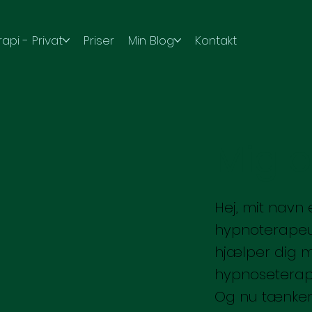
pi - Privat
Priser
Min Blog
Kontakt
Mig 
Hej, mit navn 
hypnoterapeut
hjælper dig m
hypnoseterapi,
Og nu tænker I