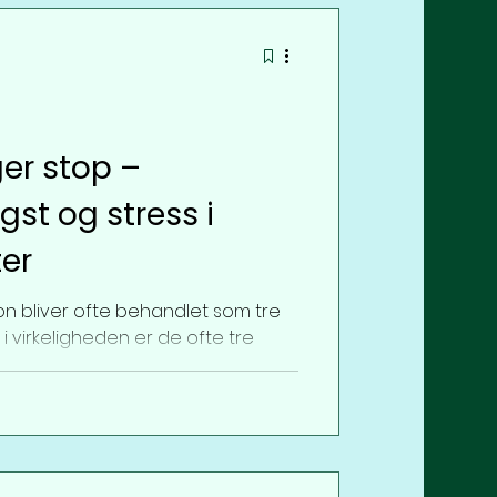
NG (kroniske smerter)
g
ger stop –
gst og stress i
er
on bliver ofte behandlet som tre
 i virkeligheden er de ofte tre