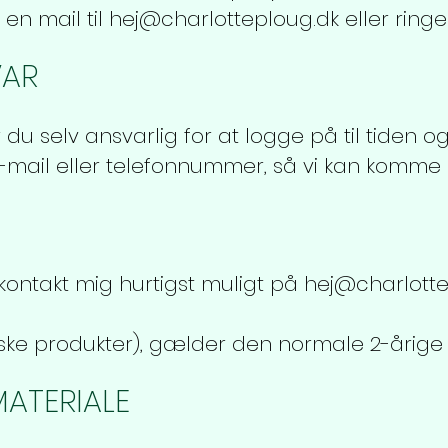
 en mail til
hej@charlotteploug.dk
eller ringe
VAR
 du selv ansvarlig for at logge på til tiden o
 e-mail eller telefonnummer, så vi kan komme i
 kontakt mig hurtigst muligt på
hej@charlotte
ysiske produkter), gælder den normale 2-årige 
MATERIALE