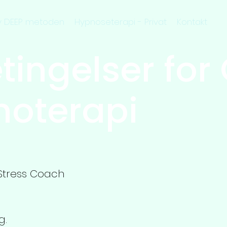
v DEEP metoden
Hypnoseterapi - Privat
Kontakt
ingelser for 
noterapi
 Stress Coach
g.