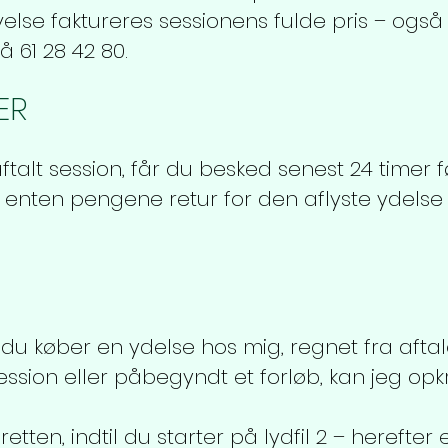
lse faktureres sessionens fulde pris – ogs
å 61 28 42 80.
ER
aftalt session, får du besked senest 24 timer 
u enten pengene retur for den aflyste ydelse
 du køber en ydelse hos mig, regnet fra afta
ssion eller påbegyndt et forløb, kan jeg opk
etten, indtil du starter på lydfil 2 – herefter