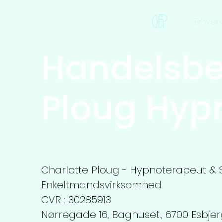
Erhver
Handelsbet
Ploug Hyp
Charlotte Ploug - Hypnoterapeut &
Enkeltmandsvirksomhed
CVR : 30285913
Nørregade 16, Baghuset., 6700 Esbjer