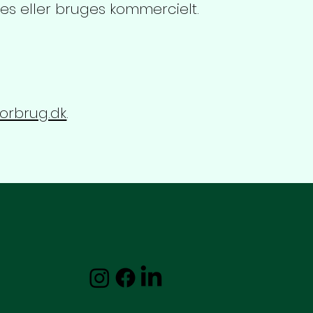
ges eller bruges kommercielt.
orbrug.dk
.