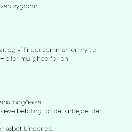
å ved sygdom.
før, og vi finder sammen en ny tid.
 – eller mulighed for en
lens indgåelse.
ræve betaling for det arbejde, der
 er købet bindende.