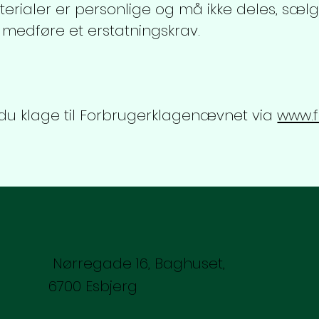
terialer er personlige og må ikke deles, sæl
 medføre et erstatningskrav.
an du klage til Forbrugerklagenævnet via
www.f
Nørregade 16, Baghuset,
6700 Esbjerg