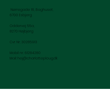
Nørregade 16, Baghuset,
6700 Esbjerg
Oddervej 55a,
8270 Højbjerg
Cvr. Nr.: 30285913
Mobil nr.: 61284280
Mail:
hej@charlotteploug.dk