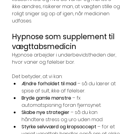
ikke ændres, risikerer man, at vægten stille og 
roligt sniger sig op af igen, når medicinen 
udfases.
Hypnose som supplement til 
vægttabsmedicin
Hypnose arbejder i underbevidstheden der, 
hvor vaner og følelser bor.
Det betyder, at vi kan:
Ændre forholdet til mad
 – så du lærer at 
spise af sult, ikke af følelser.
Bryde gamle mønstre
 – fx 
automatspisning foran fjernsynet.
Skabe nye strategier
 – så du kan 
håndtere stress og uro uden mad.
Styrke selvværd og kropsaccept
 – for et 
varigt vægttab handler også om at elske 