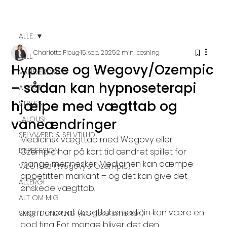
ALLE
Charlotte Ploug
15. sep. 2025
2 min læsning
ALLE
Hypnose og Wegovy/Ozempic
VANEÆNDRING
– sådan kan hypnoseterapi
ANGST
hjælpe med vægttab og
STRESS
JALOUSI
vaneændringer
SELVVÆRD & SELVTILLID
Medicinsk vægttab med Wegovy eller 
DEPRESSION
Ozempic har på kort tid ændret spillet for 
mange mennesker. Medicinen kan dæmpe 
VÆGTTAB (Wegovy & Ozempic)
appetitten markant – og det kan give det 
ALLERGI
ønskede vægttab.
ALT OM MIG
Jeg mener, at vægttabsmedicin kan være en 
SMERTE LINDRING (kroniske smerter)
god ting. For mange bliver det den 