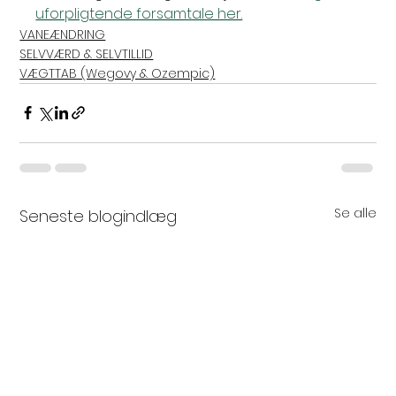
uforpligtende forsamtale her.
VANEÆNDRING
SELVVÆRD & SELVTILLID
VÆGTTAB (Wegovy & Ozempic)
Se alle
Seneste blogindlæg