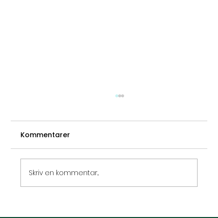
Kommentarer
Skriv en kommentar...
Hypnose og selvværd – slip din indre