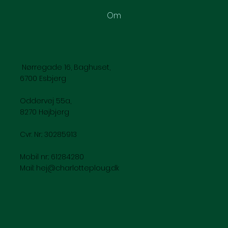
Om
Nørregade 16, Baghuset,
6700 Esbjerg
Oddervej 55a,
8270 Højbjerg
Cvr. Nr.: 30285913
Mobil nr.: 61284280
Mail:
hej@charlotteploug.dk