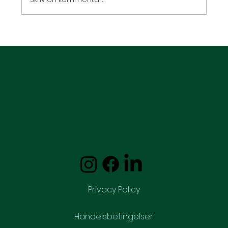
Hypnose og selvværd – slip din indre
kritiker
Privacy Policy
Handelsbetingelser