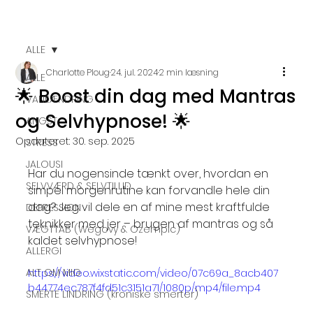
ALLE
Charlotte Ploug
24. jul. 2024
2 min læsning
ALLE
🌟 Boost din dag med Mantras
VANEÆNDRING
og Selvhypnose! 🌟
ANGST
Opdateret:
30. sep. 2025
STRESS
JALOUSI
Har du nogensinde tænkt over, hvordan en 
SELVVÆRD & SELVTILLID
simpel morgenrutine kan forvandle hele din 
dag? Jeg vil dele en af mine mest kraftfulde 
DEPRESSION
teknikker med jer – brugen af mantras og så 
VÆGTTAB (Wegovy & Ozempic)
kaldet selvhypnose!
ALLERGI
ALT OM MIG
https://video.wixstatic.com/video/07c69a_8acb407
b44774ec787f4fd51c3151a71/1080p/mp4/file.mp4
SMERTE LINDRING (kroniske smerter)