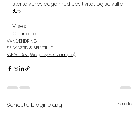
starte vores dage med positivitet og selvtillid. 
💪✨
Vi ses
Charlotte
VANEÆNDRING
SELVVÆRD & SELVTILLID
VÆGTTAB (Wegovy & Ozempic)
Se alle
Seneste blogindlæg