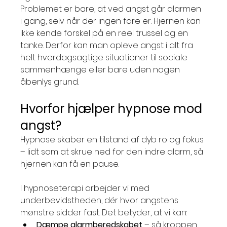
Problemet er bare, at ved angst går alarmen 
i gang, selv når der ingen fare er. Hjernen kan 
ikke kende forskel på en reel trussel og en 
tanke. Derfor kan man opleve angst i alt fra 
helt hverdagsagtige situationer til sociale 
sammenhænge eller bare uden nogen 
åbenlys grund.
Hvorfor hjælper hypnose mod 
angst?
Hypnose skaber en tilstand af dyb ro og fokus 
– lidt som at skrue ned for den indre alarm, så 
hjernen kan få en pause.
I hypnoseterapi arbejder vi med 
underbevidstheden, dér hvor angstens 
mønstre sidder fast. Det betyder, at vi kan:
Dæmpe alarmberedskabet
 – så kroppen 