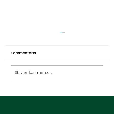
Kommentarer
Skriv en kommentar...
Hypnoseterapi mod Stress og Angst