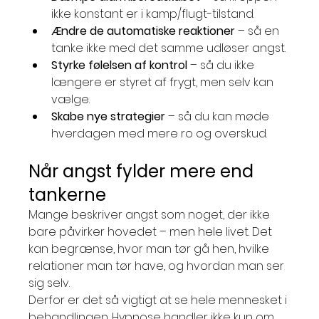
ikke konstant er i kamp/flugt-tilstand.
Ændre de automatiske reaktioner
 – så en 
tanke ikke med det samme udløser angst.
Styrke følelsen af kontrol
 – så du ikke 
længere er styret af frygt, men selv kan 
vælge.
Skabe nye strategier
 – så du kan møde 
hverdagen med mere ro og overskud.
Når angst fylder mere end 
tankerne
Mange beskriver angst som noget, der ikke 
bare påvirker hovedet – men hele livet. Det 
kan begrænse, hvor man tør gå hen, hvilke 
relationer man tør have, og hvordan man ser 
sig selv.
Derfor er det så vigtigt at se hele mennesket i 
behandlingen. Hypnose handler ikke kun om 