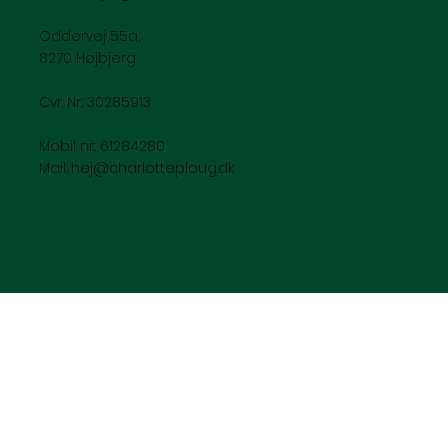
Oddervej 55a,
8270 Højbjerg
Cvr. Nr.: 30285913
Mobil nr.: 61284280
Mail:
hej@charlotteploug.dk