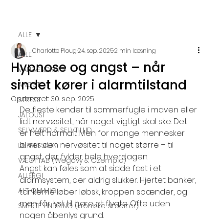
ALLE
Charlotte Ploug
24. sep. 2025
2 min læsning
ALLE
Hypnose og angst – når
VANEÆNDRING
sindet kører i alarmtilstand
ANGST
Opdateret:
30. sep. 2025
STRESS
De fleste kender til sommerfugle i maven eller 
JALOUSI
lidt nervøsitet, når noget vigtigt skal ske. Det 
SELVVÆRD & SELVTILLID
er helt normalt .Men for mange mennesker 
bliver den nervøsitet til noget større – til 
DEPRESSION
angst, der fylder hele hverdagen.
VÆGTTAB (Wegovy & Ozempic)
Angst kan føles som at sidde fast i et 
ALLERGI
alarmsystem, der aldrig slukker. Hjertet banker, 
ALT OM MIG
tankerne løber løbsk, kroppen spænder, og 
man får lyst til bare at flygte. Ofte uden 
SMERTE LINDRING (kroniske smerter)
nogen åbenlys grund.