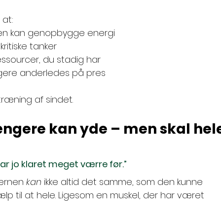
 at:
rnen kan genopbygge energi
ritiske tanker
essourcer, du stadig har
gere anderledes på pres
ræning af sindet.
ængere kan yde – men skal hel
har jo klaret meget værre før.”
jernen 
kan
 ikke altid det samme, som den kunne 
lp til at hele. Ligesom en muskel, der har været 