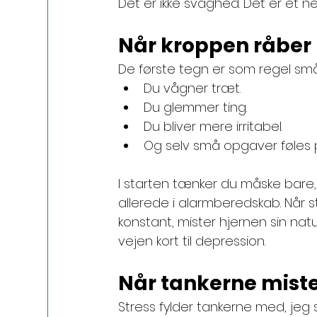
Det er ikke svaghed. Det er et 
Når kroppen råber –
De første tegn er som regel små
Du vågner træt. 
Du glemmer ting. 
Du bliver mere irritabel. 
Og selv små opgaver føles p
I starten tænker du måske bare,
allerede i alarmberedskab. Når 
konstant, mister hjernen sin natur
vejen kort til depression.
Når tankerne mist
Stress fylder tankerne med, jeg s