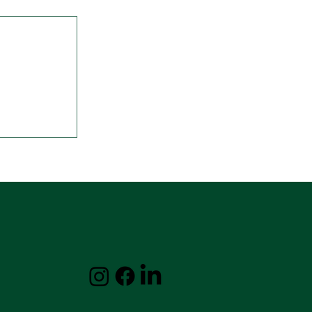
ger – når
rer