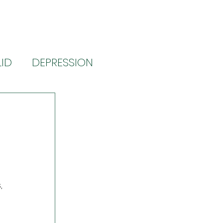
LID
DEPRESSION
NG (kroniske smerter)
, 
 