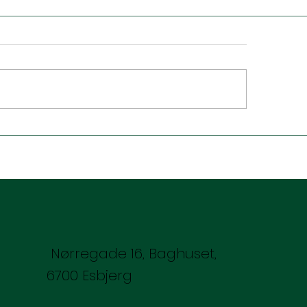
 mørket flytter ind –
Jalousi og
stå depression og
bekræftelseshun
rdan hypnose kan
lavt selvværd sty
lpe
kærligheden
Nørregade 16, Baghuset,
6700 Esbjerg