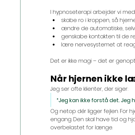
I hypnoseterapi arbejder vi med
skabe ro i kroppen, så hje
ændre de automatiske, selvk
genskabe kontakten til de r
lære nervesystemet at rea
Det er ikke magi – det er genopt
Når hjernen ikke l
Jeg ser ofte klienter, der siger:
“Jeg kan ikke forstå det. Jeg 
Og netop dér ligger fejlen. For h
engang. Den skal have tid og hjæ
overbelastet for længe.