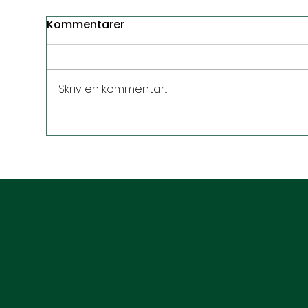
Kommentarer
Skriv en kommentar...
Når hjernen siger stop –
Når
depression, angst og
for
stress i samme mønster
hvo
hjæ