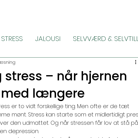
STRESS
JALOUSI
SELVVÆRD & SELVTIL
ALLERGI
ALT OM MIG
SMERTE LINDRI
læsning
 stress – når hjernen
e med længere
ss er to vidt forskellige ting. Men ofte er de tæt 
me mønt. Stress kan starte som et midlertidigt pres
liver den udmattet. Og når stressen får lov at stå på
l en depression.