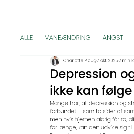
ALLE
VANEÆNDRING
ANGST
VÆGTTAB (Wegovy & Ozempic)
Charlotte Ploug
7. okt. 2025
2 min 
Depression og
ikke kan følg
Mange tror, at depression og stre
forbundet – som to sider af sam
men hvis hjernen aldrig får ro, b
for længe, kan den udvikle sig ti