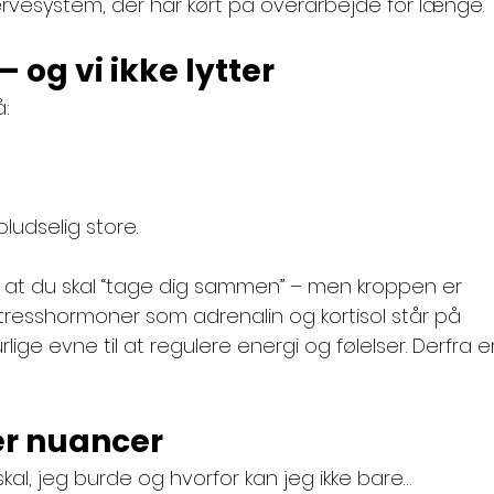
nervesystem, der har kørt på overarbejde for længe.
 og vi ikke lytter
: 
ludselig store.
 at du skal “tage dig sammen” – men kroppen er 
stresshormoner som adrenalin og kortisol står på 
lige evne til at regulere energi og følelser. Derfra er
er nuancer
kal, jeg burde og hvorfor kan jeg ikke bare…