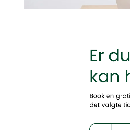
Er d
kan 
Book en grat
det valgte ti