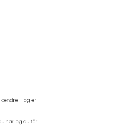
l ændre – og er i
du har, og du får