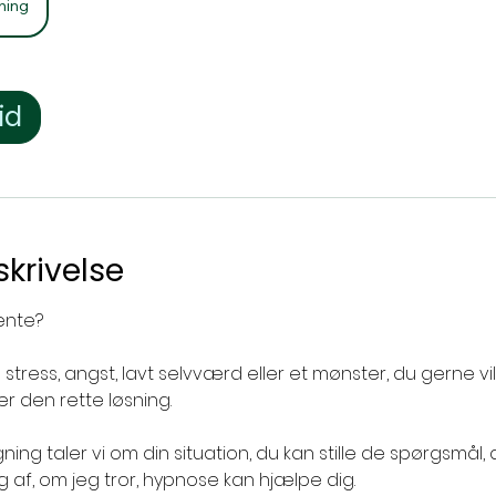
ning
id
krivelse
ente?
stress, angst, lavt selvværd eller et mønster, du gerne vi
r den rette løsning.
gning taler vi om din situation, du kan stille de spørgsmål, 
g af, om jeg tror, hypnose kan hjælpe dig.