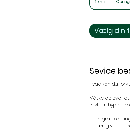
15 min
1
Opring
5
m
i
n
Vælg din t
Sevice bes
Hvad kan du forv
Måske oplever du 
tvivl om hypnose e
I den gratis oprin
en ærlig vurderin