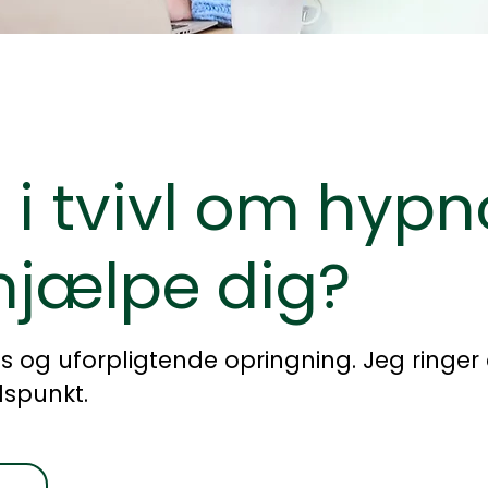
u i tvivl om hyp
hjælpe dig?
is og uforpligtende opringning. Jeg ringer
dspunkt.