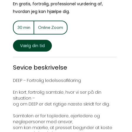
En gratis, fortrolig, professionel vurdering af,
hvordan jeg kan hjælpe dig.
30 min
3
Online Zoom
0
m
i
Vælg din tid
n
Sevice beskrivelse
DEEP – Fortrolig ledelsesafklaring
En kort, fortrolig samtale, hvor vi ser på din
situation –
og om DEEP er det rigtige næste skridt for dig.
Samtalen er for topledere, ejerledere og
nøglepersoner med ansvar,
som kan mærke, at presset begynder at koste