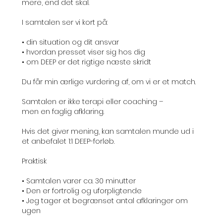
mere, end det skal.
I samtalen ser vi kort på:
• din situation og dit ansvar
• hvordan presset viser sig hos dig
• om DEEP er det rigtige næste skridt
Du får min ærlige vurdering af, om vi er et match.
Samtalen er ikke terapi eller coaching –
men en faglig afklaring.
Hvis det giver mening, kan samtalen munde ud i
et anbefalet 1:1 DEEP-forløb.
Praktisk
• Samtalen varer ca. 30 minutter
• Den er fortrolig og uforpligtende
• Jeg tager et begrænset antal afklaringer om
ugen