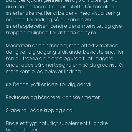
Du bliver guidet gennem en dyb afslapning, hvor
du med åndedrættet som støtte får kontakt til
smertens kerne. Her arbejder vi med visualisering
og indre forandring, så du kan opløse
smerteoplevelsen, ændre dens intensitet og give
kroppen mulighed for at finde en ny ro.
Meditation er en nænsom, men effektiv metode,
der giver dig adgang til dit underbevidste sind. Her
kan du træne din hjerne og krop til at reagere
anderledes på smertesignaler – så du gradvist får
mere kontrol og oplever lindring.
👉 Denne lydfil er ideel for dig, der vil:
Reducere og håndtere kroniske smerter.
Skabe ro i både krop og sind.
Finde et trygt, naturligt supplement til andre
behandlinger.