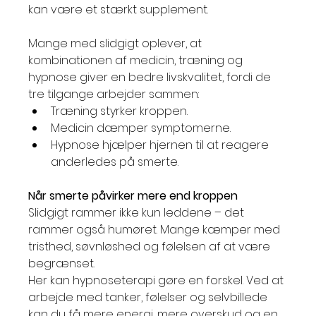
kan være et stærkt supplement.
Mange med slidgigt oplever, at 
kombinationen af medicin, træning og 
hypnose giver en bedre livskvalitet, fordi de 
tre tilgange arbejder sammen:
Træning styrker kroppen.
Medicin dæmper symptomerne.
Hypnose hjælper hjernen til at reagere 
anderledes på smerte.
Når smerte påvirker mere end kroppen
Slidgigt rammer ikke kun leddene – det 
rammer også humøret. Mange kæmper med 
tristhed, søvnløshed og følelsen af at være 
begrænset.
Her kan hypnoseterapi gøre en forskel. Ved at 
arbejde med tanker, følelser og selvbillede 
kan du få mere energi, mere overskud og en 