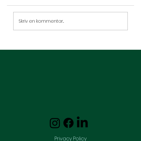
Skriv en kommentar...
Hypnose og kroniske smerter:
Hvordan hypnoseterapi kan lindre
der, hvor medicin ofte ikke rækker
Privacy Policy