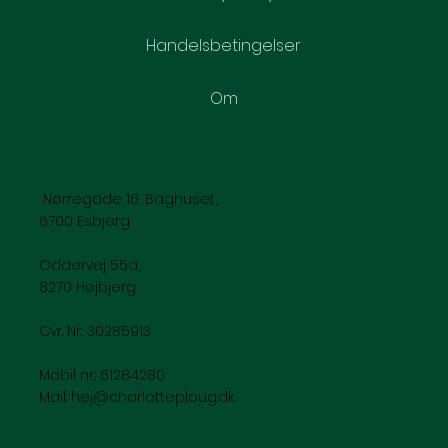
Handelsbetingelser
Om
Nørregade 16, Baghuset,
6700 Esbjerg
Oddervej 55a,
8270 Højbjerg
Cvr. Nr.: 30285913
Mobil nr.: 61284280
Mail:
hej@charlotteploug.dk