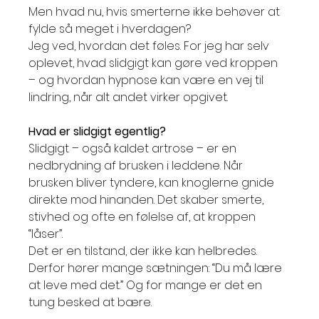
Men hvad nu, hvis smerterne ikke behøver at 
fylde så meget i hverdagen?
Jeg ved, hvordan det føles. For jeg har selv 
oplevet, hvad slidgigt kan gøre ved kroppen 
– og hvordan hypnose kan være en vej til 
lindring, når alt andet virker opgivet.
Hvad er slidgigt egentlig?
Slidgigt – også kaldet artrose – er en 
nedbrydning af brusken i leddene. Når 
brusken bliver tyndere, kan knoglerne gnide 
direkte mod hinanden. Det skaber smerte, 
stivhed og ofte en følelse af, at kroppen 
“låser”.
Det er en tilstand, der ikke kan helbredes. 
Derfor hører mange sætningen: “Du må lære 
at leve med det.” Og for mange er det en 
tung besked at bære.