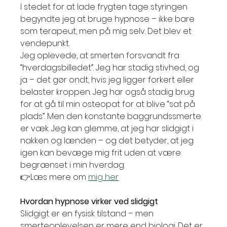
I stedet for at lade frygten tage styringen 
begyndte jeg at bruge hypnose – ikke bare 
som terapeut, men på mig selv. Det blev et 
vendepunkt.
Jeg oplevede, at smerten forsvandt fra 
“hverdagsbilledet”. Jeg har stadig stivhed, og 
ja – det gør ondt, hvis jeg ligger forkert eller 
belaster kroppen. Jeg har også stadig brug 
for at gå til min osteopat for at blive “sat på 
plads”. Men den konstante baggrundssmerte 
er væk. Jeg kan glemme, at jeg har slidgigt i 
nakken og lænden – og det betyder, at jeg 
igen kan bevæge mig frit uden at være 
begrænset i min hverdag.
👉Læs mere om
mig her
Hvordan hypnose virker ved slidgigt
Slidgigt er en fysisk tilstand – men 
smerteoplevelsen er mere end biologi. Det er 