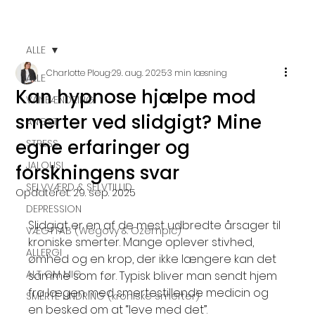
ALLE
Charlotte Ploug
29. aug. 2025
3 min læsning
ALLE
Kan hypnose hjælpe mod
VANEÆNDRING
smerter ved slidgigt? Mine
ANGST
egne erfaringer og
STRESS
JALOUSI
forskningens svar
SELVVÆRD & SELVTILLID
Opdateret:
29. sep. 2025
DEPRESSION
Slidgigt er en af de mest udbredte årsager til 
VÆGTTAB (Wegovy & Ozempic)
kroniske smerter. Mange oplever stivhed, 
ALLERGI
ømhed og en krop, der ikke længere kan det 
ALT OM MIG
samme som før. Typisk bliver man sendt hjem 
fra lægen med smertestillende medicin og 
SMERTE LINDRING (kroniske smerter)
en besked om at “leve med det”.