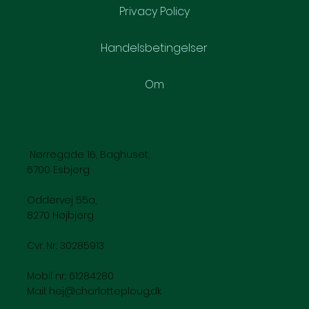
Privacy Policy
Handelsbetingelser
Om
Nørregade 16, Baghuset,
6700 Esbjerg
Oddervej 55a,
8270 Højbjerg
Cvr. Nr.: 30285913
Mobil nr.: 61284280
Mail:
hej@charlotteploug.dk