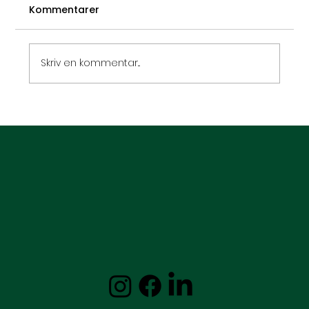
Kommentarer
Skriv en kommentar...
Når mørket flytter ind – forstå
depression og hvordan hypnose kan
hjælpe