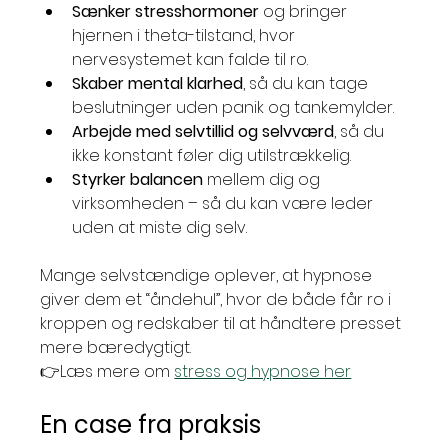
Sænker stresshormoner
 og bringer 
hjernen i theta-tilstand, hvor 
nervesystemet kan falde til ro.
Skaber mental klarhed
, så du kan tage 
beslutninger uden panik og tankemylder.
Arbejde med selvtillid og selvværd
, så du 
ikke konstant føler dig utilstrækkelig.
Styrker balancen
 mellem dig og 
virksomheden – så du kan være leder 
uden at miste dig selv.
Mange selvstændige oplever, at hypnose 
giver dem et “åndehul”, hvor de både får ro i 
kroppen og redskaber til at håndtere presset 
mere bæredygtigt.
👉Læs mere om 
stress og hypnose her
En case fra praksis