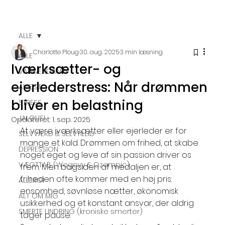
ALLE
Charlotte Ploug
30. aug. 2025
3 min læsning
ALLE
Iværksætter- og
VANEÆNDRING
ejerlederstress: Når drømmen
ANGST
bliver en belastning
STRESS
JALOUSI
Opdateret:
1. sep. 2025
At være iværksætter eller ejerleder er for 
SELVVÆRD & SELVTILLID
mange et kald. Drømmen om frihed, at skabe 
DEPRESSION
noget eget og leve af sin passion driver os 
VÆGTTAB (Wegovy & Ozempic)
frem. Men bagsiden af medaljen er, at 
friheden ofte kommer med en høj pris: 
ALLERGI
ensomhed, søvnløse nætter, økonomisk 
ALT OM MIG
usikkerhed og et konstant ansvar, der aldrig 
SMERTE LINDRING (kroniske smerter)
tager pause.