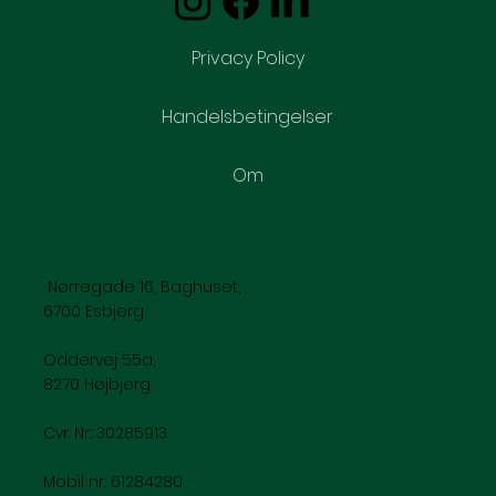
Privacy Policy
Handelsbetingelser
Om
Nørregade 16, Baghuset,
6700 Esbjerg
Oddervej 55a,
8270 Højbjerg
Cvr. Nr.: 30285913
Mobil nr.: 61284280