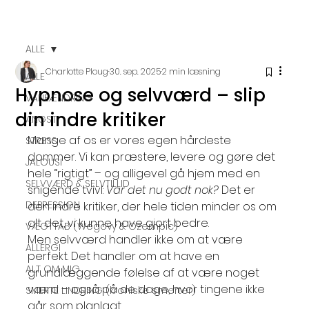
ALLE
Charlotte Ploug
30. sep. 2025
2 min læsning
ALLE
Hypnose og selvværd – slip
VANEÆNDRING
din indre kritiker
ANGST
Mange af os er vores egen hårdeste 
STRESS
dommer. Vi kan præstere, levere og gøre det 
JALOUSI
hele “rigtigt” – og alligevel gå hjem med en 
SELVVÆRD & SELVTILLID
snigende tvivl: 
Var det nu godt nok? 
Det er 
DEPRESSION
den indre kritiker, der hele tiden minder os om 
alt det, vi kunne have gjort bedre.
VÆGTTAB (Wegovy & Ozempic)
Men selvværd handler ikke om at være 
ALLERGI
perfekt. Det handler om at have en 
ALT OM MIG
grundlæggende følelse af at være noget 
værd – også på de dage, hvor tingene ikke 
SMERTE LINDRING (kroniske smerter)
går som planlagt.