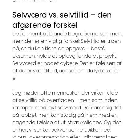
Selvværd vs. selvtillid – den 
afgørende forskel
Det er nemt at blande begreberne sammen, 
men der er en vigtig forskel: Selvtillid er troen 
på, at du kan klare en opgave – bestå 
eksamen, holde et oplæg, lande et projekt. 
Selvværd er noget dybere. Det er følelsen af, 
at du er værdifuld, uanset om du lykkes eller 
ej. 
Jeg møder ofte mennesker, der virker fulde 
af selvtillid på overfladen – men som indeni 
kæmper med lavt selvværd. De klarer sig flot 
på jobbet, men kan stadig gå hjem med en 
nagende følelse af utilstrækkelighed. Og det 
er her, vi ser konsekvenserne: usikkerhed, 
jalousi, overpræstation eller udbrændthed.