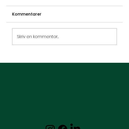
Kommentarer
Skriv en kommentar...
Hypnose og overspisning – når du
spiser på følelser, ikke på sult.