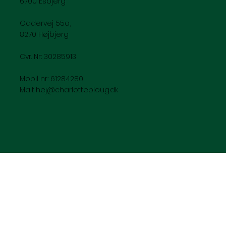
6700 Esbjerg
Oddervej 55a,
8270 Højbjerg
Cvr. Nr.: 30285913
Mobil nr.: 61284280
Mail:
hej@charlotteploug.dk