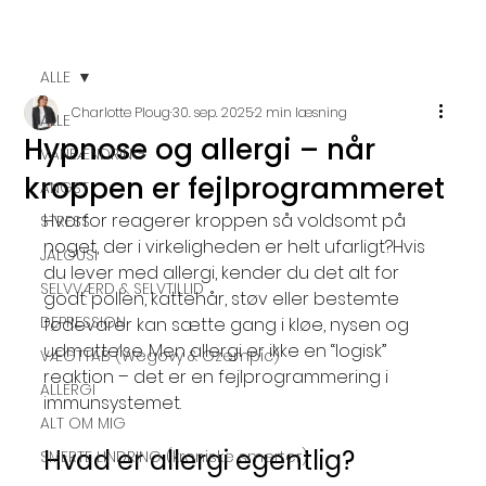
ALLE
Charlotte Ploug
30. sep. 2025
2 min læsning
ALLE
Hypnose og allergi – når
VANEÆNDRING
kroppen er fejlprogrammeret
ANGST
Hvorfor reagerer kroppen så voldsomt på 
STRESS
noget, der i virkeligheden er helt ufarligt?Hvis 
JALOUSI
du lever med allergi, kender du det alt for 
SELVVÆRD & SELVTILLID
godt: pollen, kattehår, støv eller bestemte 
DEPRESSION
fødevarer kan sætte gang i kløe, nysen og 
udmattelse. Men allergi er ikke en “logisk” 
VÆGTTAB (Wegovy & Ozempic)
reaktion – det er en fejlprogrammering i 
ALLERGI
immunsystemet.
ALT OM MIG
Hvad er allergi egentlig?
SMERTE LINDRING (kroniske smerter)