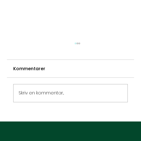
Kommentarer
Skriv en kommentar...
Hypnose og høfeber – Phili’s historie