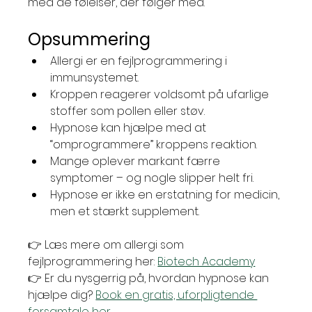
med de følelser, der følger med.
Opsummering
Allergi er en fejlprogrammering i 
immunsystemet.
Kroppen reagerer voldsomt på ufarlige 
stoffer som pollen eller støv.
Hypnose kan hjælpe med at 
“omprogrammere” kroppens reaktion.
Mange oplever markant færre 
symptomer – og nogle slipper helt fri.
Hypnose er ikke en erstatning for medicin, 
men et stærkt supplement.
👉 Læs mere om allergi som 
fejlprogrammering her: 
Biotech Academy
👉 Er du nysgerrig på, hvordan hypnose kan 
hjælpe dig? 
Book en gratis, uforpligtende 
forsamtale her.