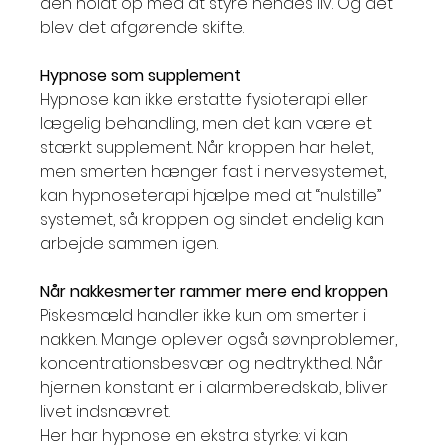
den holdt op med at styre hendes liv. Og det 
blev det afgørende skifte.
Hypnose som supplement
Hypnose kan ikke erstatte fysioterapi eller 
lægelig behandling, men det kan være et 
stærkt supplement. Når kroppen har helet, 
men smerten hænger fast i nervesystemet, 
kan hypnoseterapi hjælpe med at “nulstille” 
systemet, så kroppen og sindet endelig kan 
arbejde sammen igen.
Når nakkesmerter rammer mere end kroppen
Piskesmæld handler ikke kun om smerter i 
nakken. Mange oplever også søvnproblemer, 
koncentrationsbesvær og nedtrykthed. Når 
hjernen konstant er i alarmberedskab, bliver 
livet indsnævret.
Her har hypnose en ekstra styrke: vi kan 