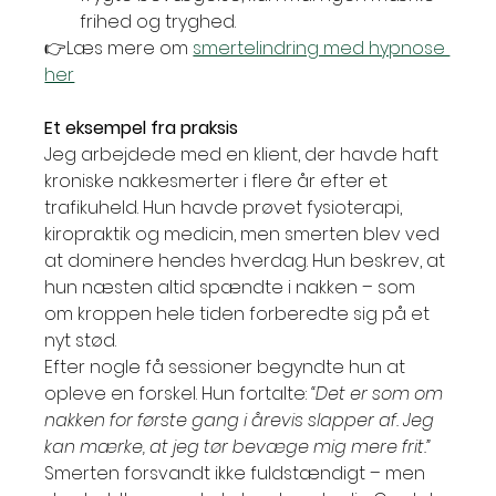
frihed og tryghed.
👉Læs mere om 
smertelindring med hypnose 
her
Et eksempel fra praksis
Jeg arbejdede med en klient, der havde haft 
kroniske nakkesmerter i flere år efter et 
trafikuheld. Hun havde prøvet fysioterapi, 
kiropraktik og medicin, men smerten blev ved 
at dominere hendes hverdag. Hun beskrev, at 
hun næsten altid spændte i nakken – som 
om kroppen hele tiden forberedte sig på et 
nyt stød.
Efter nogle få sessioner begyndte hun at 
opleve en forskel. Hun fortalte: 
“Det er som om 
nakken for første gang i årevis slapper af. Jeg 
kan mærke, at jeg tør bevæge mig mere frit.”
Smerten forsvandt ikke fuldstændigt – men 