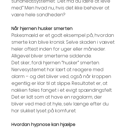
sundhedssystemet: “Det må du lære at leve 
med.” Men hvad nu, hvis det ikke behøver at 
være hele sandheden?
Når hjernen husker smerten
Piskesmæld er et godt eksempel på, hvordan 
smerte kan blive kronisk. Selve skaden i vævet 
heler oftest inden for uger eller måneder. 
Alligevel bliver smerterne siddende.
Det sker, fordi hjernen “husker” smerten. 
Nervesystemet har lært at reagere med 
alarm – og det bliver ved, også når kroppen 
egentlig er klar til at slippe. Resultatet er, at 
nakken føles fanget i et evigt spændingsfelt.
Det er lidt som at have en røgalarm, der 
bliver ved med at hyle, selv længe efter du 
har slukket lyset på komfuret.
Hvordan hypnose kan hjælpe