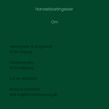
Handelsbetingelser
Om
Nørregade 16, Baghuset,
6700 Esbjerg
Oddervej 55a,
8270 Højbjerg
Cvr. Nr.: 30285913
Mobil nr.: 61284280
Mail:
hej@charlotteploug.dk