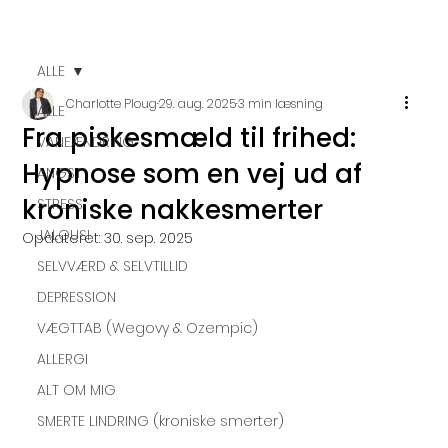
ALLE
Charlotte Ploug
29. aug. 2025
3 min læsning
ALLE
Fra piskesmæld til frihed:
VANEÆNDRING
Hypnose som en vej ud af
ANGST
kroniske nakkesmerter
STRESS
JALOUSI
Opdateret:
30. sep. 2025
SELVVÆRD & SELVTILLID
DEPRESSION
VÆGTTAB (Wegovy & Ozempic)
ALLERGI
ALT OM MIG
SMERTE LINDRING (kroniske smerter)