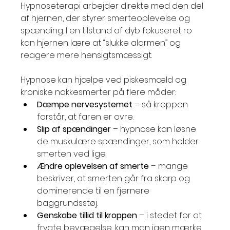
Hypnoseterapi arbejder direkte med den del 
af hjernen, der styrer smerteoplevelse og 
spænding. I en tilstand af dyb fokuseret ro 
kan hjernen lære at “slukke alarmen” og 
reagere mere hensigtsmæssigt.
Hypnose kan hjælpe ved piskesmæld og 
kroniske nakkesmerter på flere måder:
Dæmpe nervesystemet
 – så kroppen 
forstår, at faren er ovre.
Slip af spændinger
 – hypnose kan løsne 
de muskulære spændinger, som holder 
smerten ved lige.
Ændre oplevelsen af smerte
 – mange 
beskriver, at smerten går fra skarp og 
dominerende til en fjernere 
baggrundsstøj.
Genskabe tillid til kroppen
 – i stedet for at 
frygte bevægelse, kan man igen mærke 