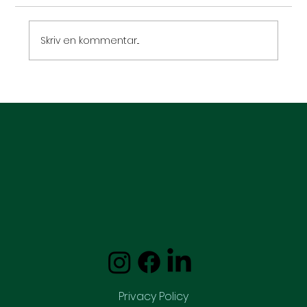
Skriv en kommentar...
Sygdomsrelateret stress: Når
kroppen kæmper dobbelt – og
hvordan hypnose kan give ro
Privacy Policy