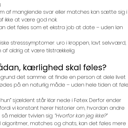
.
form af manglende svar eller matches kan sætte sig i
f ikke at være god nok.
kan det føles som et ekstra job at date – uden løn 
ske stresssymptomer: uro i kroppen, lavt selvværd, 
af aldrig at være tilstrækkelig.
sådan, kærlighed skal føles?
 grund det samme: at finde en person at dele livet 
mødes på en naturlig måde – uden hele tiden at føle
hun” sjældent står klar nede i Føtex. Derfor ender 
rdi vi konstant hører historier om, hvordan andre 
å melder tvivlen sig: 
“Hvorfor kan jeg ikke?”
il algoritmer, matches og chats, kan det føles mere 