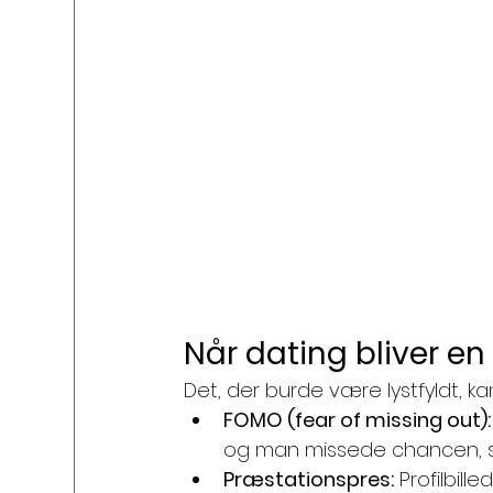
Når dating bliver en
Det, der burde være lystfyldt, kan 
FOMO (fear of missing out):
og man missede chancen, s
Præstationspres:
 Profilbill