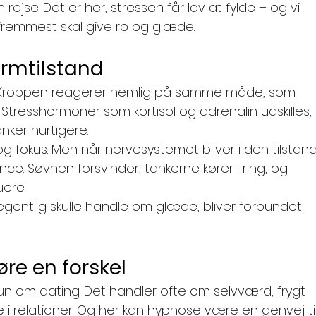
jse. Det er her, stressen får lov at fylde – og vi 
fremmest skal give ro og glæde.
armtilstand
sk”. Kroppen reagerer nemlig på samme måde, som 
e. Stresshormoner som kortisol og adrenalin udskilles, 
ker hurtigere.
og fokus. Men når nervesystemet bliver i den tilstand
ce. Søvnen forsvinder, tankerne kører i ring, og 
uere.
egentlig skulle handle om glæde, bliver forbundet 
re en forskel
un om dating. Det handler ofte om selvværd, frygt 
e i relationer. Og her kan hypnose være en genvej til