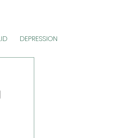
LID
DEPRESSION
NG (kroniske smerter)
g