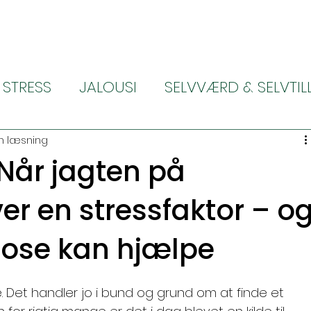
STRESS
JALOUSI
SELVVÆRD & SELVTIL
ALLERGI
ALT OM MIG
SMERTE LINDRI
n læsning
 Når jagten på
er en stressfaktor – o
ose kan hjælpe
et handler jo i bund og grund om at finde et 