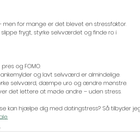
 men for mange er det blevet en stressfaktor. 
ippe frygt, styrke selvværdet og finde ro i 
 pres og FOMO.
ankemylder og lavt selvværd er almindelige.
yrke selvværd, dæmpe uro og ændre mønstre.
bliver det lettere at møde andre – uden stress.
se kan hjælpe dig med datingstress? Så tilbyder je
le.
I