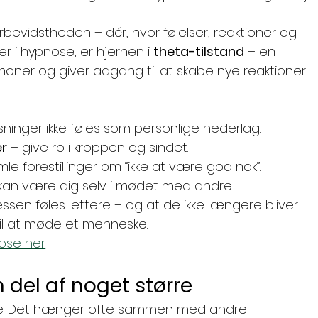
bevidstheden – dér, hvor følelser, reaktioner og 
r i hypnose, er hjernen i 
theta-tilstand
 – en 
oner og giver adgang til at skabe nye reaktioner.
isninger ikke føles som personlige nederlag.
r
 – give ro i kroppen og sindet.
mle forestillinger om “ikke at være god nok”.
 kan være dig selv i mødet med andre.
sen føles lettere – og at de ikke længere bliver 
 til at møde et menneske.
ose her
 del af noget større
ene. Det hænger ofte sammen med andre 