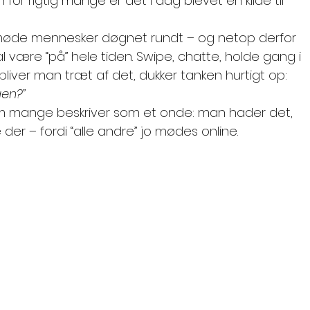
or rigtig mange er det i dag blevet en kilde til 
 møde mennesker døgnet rundt – og netop derfor 
 være “på” hele tiden. Swipe, chatte, holde gang i 
 bliver man træt af det, dukker tanken hurtigt op: 
gen?”
om mange beskriver som et onde: man hader det, 
 der – fordi “alle andre” jo mødes online.