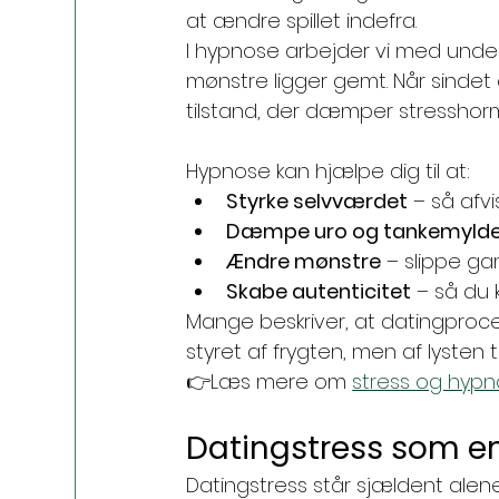
at ændre spillet indefra.
I hypnose arbejder vi med under
mønstre ligger gemt. Når sindet e
tilstand, der dæmper stresshorm
Hypnose kan hjælpe dig til at:
Styrke selvværdet
 – så afv
Dæmpe uro og tankemylde
Ændre mønstre
 – slippe ga
Skabe autenticitet
 – så du
Mange beskriver, at datingproces
styret af frygten, men af lysten
👉Læs mere om 
stress og hypn
Datingstress som en
Datingstress står sjældent al