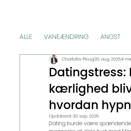
ALLE
VANEÆNDRING
ANGST
VÆGTTAB (Wegovy & Ozempic)
Charlotte Ploug
30. aug. 2025
4 mi
Datingstress:
kærlighed bliv
hvordan hypn
Opdateret:
30. sep. 2025
Dating burde være spændende. D