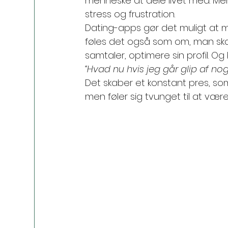
menneske at dele livet med. Men f
stress og frustration.
Dating-apps gør det muligt at
føles det også som om, man skal
samtaler, optimere sin profil. Og
“Hvad nu hvis jeg går glip af no
Det skaber et konstant pres, s
men føler sig tvunget til at være