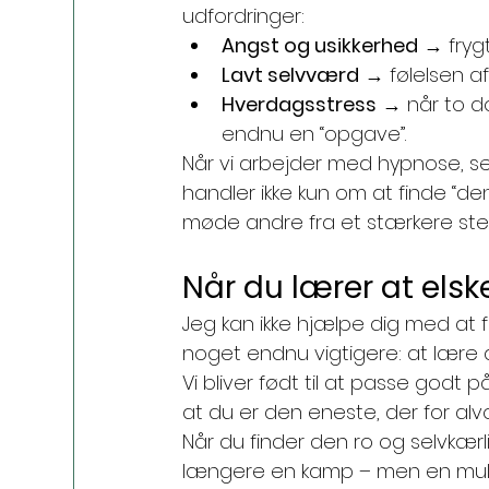
udfordringer:
Angst og usikkerhed
 → frygt
Lavt selvværd
 → følelsen af
Hverdagsstress
 → når to do
endnu en “opgave”.
Når vi arbejder med hypnose, ser
handler ikke kun om at finde “den
møde andre fra et stærkere ste
Når du lærer at elsk
Jeg kan ikke hjælpe dig med at 
noget endnu vigtigere: at lære at
Vi bliver født til at passe godt
at du er den eneste, der for alv
Når du finder den ro og selvkærl
længere en kamp – men en mulig