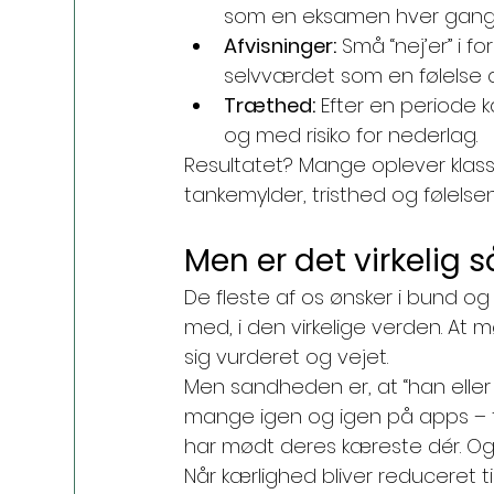
som en eksamen hver gang
Afvisninger:
 Små “nej’er” i 
selvværdet som en følelse a
Træthed:
 Efter en periode 
og med risiko for nederlag.
Resultatet? Mange oplever klassi
tankemylder, tristhed og følelsen 
Men er det virkelig 
De fleste af os ønsker i bund og
med, i den virkelige verden. At 
sig vurderet og vejet.
Men sandheden er, at “han eller 
mange igen og igen på apps – fo
har mødt deres kæreste dér. Og s
Når kærlighed bliver reduceret t