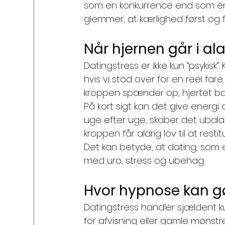
som en konkurrence end som en re
glemmer, at kærlighed først og 
Når hjernen går i al
Datingstress er ikke kun “psyki
hvis vi stod over for en reel far
kroppen spænder op, hjertet ban
På kort sigt kan det give energi 
uge efter uge, skaber det ubalan
kroppen får aldrig lov til at restit
Det kan betyde, at dating, som 
med uro, stress og ubehag.
Hvor hypnose kan gø
Datingstress handler sjældent k
for afvisning eller gamle mønstr